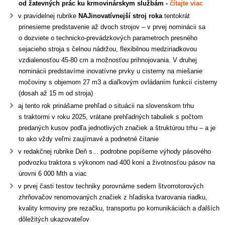
od žatevných prác ku krmovinárskym službám -
čítajte viac
v pravidelnej rubrike
NAJinovatívnejší stroj roka
tentokrát
prinesieme predstavenie až dvoch strojov – v prvej nominácii sa
o dozviete o technicko-prevádzkových parametroch presného
sejacieho stroja s čelnou nádržou, flexibilnou medziriadkovou
vzdialenosťou 45-80 cm a možnosťou prihnojovania. V druhej
nominácii predstavíme inovatívne prvky u cisterny na miešanie
močoviny s objemom 27 m3 a diaľkovým ovládaním funkcií cisterny
(dosah až 15 m od stroja)
aj tento rok prinášame prehľad o situácii na slovenskom trhu
s traktormi v roku 2025, vrátane prehľadných tabuliek s počtom
predaných kusov podľa jednotlivých značiek a štruktúrou trhu – a je
to ako vždy veľmi zaujímavé a podnetné čítanie
v redakčnej rubrike Deň s... podrobne popíšeme výhody pásového
podvozku traktora s výkonom nad 400 koní a životnosťou pásov na
úrovni 6 000 Mth a viac
v prvej časti testov techniky porovnáme sedem štvorrotorových
zhrňovačov renomovaných značiek z hľadiska tvarovania riadku,
kvality krmoviny pre rezačku, transportu po komunikáciách a ďalších
dôležitých ukazovateľov