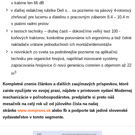
v kabíne len 66 dB
v ďalšej redakčnej rubrike Deň s... sa pozrieme na pásový 4-rotorový
zhrňovač pre lucernu a ďatelinu s pracovným záberom 8,4 – 10,4 m
s piatimi radmi prstov
v testoch techniky – druhej časti – dokončíme veľký test 100 -
koňových traktorov, konkrétne porovnáme ich ergonómiu a tiež čelné
nakladače vrátane jednoduchosti ich montáže/demontáže
v novinkách zo sveta sa podrobnejšie pozrieme na aplikačnú
techniku pre organické hnojivá, napríklad inovované systémy
zapracovania hnojovice či novú generáciu cisterien s objemom až 22
3
m
Kompletné znenie článkov a ďalších zaujímavých príspevkov, ktoré
zaiste využijete vo svojej praxi, nájdete v printovom vydaní Modernej
mechanizácie v poľnohospodárstve, predplaťte si preto náš
mesačník na celý rok už od júlového čísla na našej
stránke
www.mmpress.sk
alebo fb a podporte tak jediné slovenské
vydavateľstvo v tomto segmente.