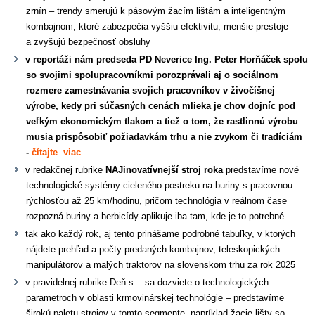
zrnín – trendy smerujú k pásovým žacím lištám a inteligentným
kombajnom, ktoré zabezpečia vyššiu efektivitu, menšie prestoje
a zvyšujú bezpečnosť obsluhy
v reportáži nám predseda PD Neverice Ing. Peter Horňáček spolu
so svojimi spolupracovníkmi porozprávali aj o sociálnom
rozmere zamestnávania svojich pracovníkov v živočíšnej
výrobe, kedy pri súčasných cenách mlieka je chov dojníc pod
veľkým ekonomickým tlakom a tiež o tom, že rastlinnú výrobu
musia prispôsobiť požiadavkám trhu a nie zvykom či tradíciám
-
čítajte viac
v redakčnej rubrike
NAJinovatívnejší stroj roka
predstavíme nové
technologické systémy cieleného postreku na buriny s pracovnou
rýchlosťou až 25 km/hodinu, pričom technológia v reálnom čase
rozpozná buriny a herbicídy aplikuje iba tam, kde je to potrebné
tak ako každý rok, aj tento prinášame podrobné tabuľky, v ktorých
nájdete prehľad a počty predaných kombajnov, teleskopických
manipulátorov a malých traktorov na slovenskom trhu za rok 2025
v pravidelnej rubrike Deň s... sa dozviete o technologických
parametroch v oblasti krmovinárskej technológie – predstavíme
širokú paletu strojov v tomto segmente, napríklad žacie lišty so