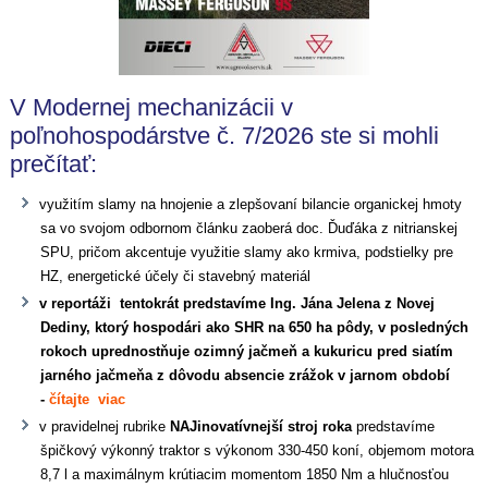
V Modernej mechanizácii v
poľnohospodárstve č. 7/2026 ste si mohli
prečítať:
využitím slamy na hnojenie a zlepšovaní bilancie organickej hmoty
sa vo svojom odbornom článku zaoberá doc. Ďuďáka z nitrianskej
SPU, pričom akcentuje využitie slamy ako krmiva, podstielky pre
HZ, energetické účely či stavebný materiál
v reportáži tentokrát predstavíme Ing. Jána Jelena z Novej
Dediny, ktorý hospodári ako SHR na 650 ha pôdy, v posledných
rokoch uprednostňuje ozimný jačmeň a kukuricu pred siatím
jarného jačmeňa z dôvodu absencie zrážok v jarnom období
-
čítajte viac
v pravidelnej rubrike
NAJinovatívnejší stroj roka
predstavíme
špičkový výkonný traktor s výkonom 330-450 koní, objemom motora
8,7 l a maximálnym krútiacim momentom 1850 Nm a hlučnosťou