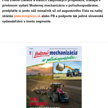
Plné znenie článkov a ďalších zaujímavých príspevkov, hľadajte v
printovom vydaní Modernej mechanizácie v poľnohospodárstve,
predplaťte si preto náš mesačník už od augustového čísla na našej
stránke
www.mmpress.sk
alebo FB a podporte tak jediné slovenské
vydavateľstvo v tomto segmente.