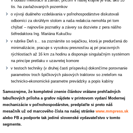
v oblasti meliorácií a závlah, pričom v našej krajine je viac ako 55
tis. ha zavlažovaných pozemkov
o vývoji duálneho vzdelávania v poľnohospodárstve diskutovali
odborníci za okrúhlym stolom a naša redakcia nemohla pri tom
chýbať – najnovšie poznatky a závery sa dozviete z pera nášho
šéfredaktora Ing. Mariána Kukučku
v rubrike Deň s... sa zoznámite so sejačkou, ktorá je predurčená do
minimalizácie, pracuje s vysokou presnosťou aj pri pracovných
rýchlostiach až 16 km za hodinu a disponuje singulačným systémom
na princípe pretlaku v uzavretej komore
v testoch techniky (v druhej časti príspevku) dokončíme porovnanie
parametrov troch špičkových pásových traktorov so zreteľom na
technicko-ekonomické parametre prevádzky a popis kabíny
Samozrejme, že kompletné znenie článkov vrátane prehľadných
tabuľkových príloha a grafov nájdete v printovom vydaní Modernej
mechanizácie v poľnohospodárstve, predplaťte si preto náš
mesačník už od marcového čísla na našej stránke
www.mmpress.sk
alebo FB a podporte tak jediné slovenské vydavateľstvo v tomto
segmente.