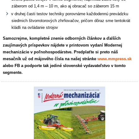
záberom od 1,4 m – 10 m, ako aj obracač so záberom 15 m
v druhej časti testov techniky porovnáme každodennú prevádzku
siedmich štvorrotorových zhrňovačov, pričom dôraz sme tentokrát
kládli na ovládanie strojov
Samozrejme, kompletné znenie odborných článkov a ďalších
zaujímavých príspevkov nájdete v printovom vydaní Modernej
mechanizácie v poľnohospodárstve. Predplaťte si preto náš
mesačník už od májového čísla na n
ašej stránke
www.mmpress.sk
alebo
FB
a podporte tak jediné slovenské vydavateľstvo v tomto
segmente.