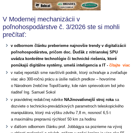
V Modernej mechanizácii v
poľnohospodárstve č. 3/2026 ste si mohli
prečítať:
v odbornom článku preberieme najnovšie trendy v digitalizácii
poľnohospodárstva, pričom doc. Ďuďák z nitrianskej SPU
uvádza konkrétne technológie či technické riešenia, ktoré
ponúkajú digitálne systémy, umelá inteligencia a IT -
čítajte viac
v našej reportáži sme navštívili podnik, ktorý ochraňuje a zveľaďuje
viac ako 300-ročnú prácu a úsilie našich predkov – hovoríme
o Národnom žrebčíne Topoľčianky, kde nám sprievodcom bol jeho
riaditeľ Ing. Samuel Sokol
v pravidelnej redakčnej rubrike
NAJinovatívnejší stroj roka
sa
dozviete o technicko-prevádzkových parametroch teleskopického
manipulátora, ktorý má výšku zdvihu 7,8 m, nosnosť 6,5 t
a maximálnu prepravnú rýchlosť 50 km za hodinu
v ďalšom odbornom článku prof. Jobbágya sa pozrieme na vývoj