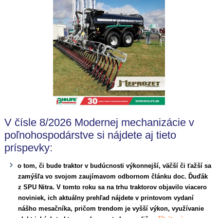
V čísle 8/2026 Modernej mechanizácie v
poľnohospodárstve si nájdete aj tieto
príspevky:
o tom, či bude traktor v budúcnosti výkonnejší, väčší či ťažší sa
zamýšľa vo svojom zaujímavom odbornom článku doc. Ďuďák
z SPU Nitra. V tomto roku sa na trhu traktorov objavilo viacero
noviniek, ich aktuálny prehľad nájdete v printovom vydaní
nášho mesačníka, pričom trendom je vyšší výkon, využívanie