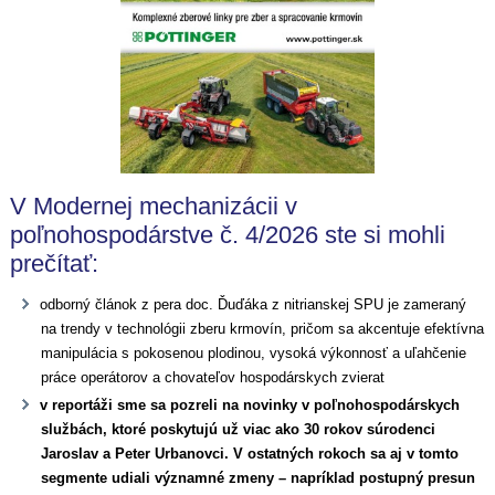
V Modernej mechanizácii v
poľnohospodárstve č. 4/2026 ste si mohli
prečítať:
odborný článok z pera doc. Ďuďáka z nitrianskej SPU je zameraný
na trendy v technológii zberu krmovín, pričom sa akcentuje efektívna
manipulácia s pokosenou plodinou, vysoká výkonnosť a uľahčenie
práce operátorov a chovateľov hospodárskych zvierat
v reportáži sme sa pozreli na novinky v poľnohospodárskych
službách, ktoré poskytujú už viac ako 30 rokov súrodenci
Jaroslav a Peter Urbanovci. V ostatných rokoch sa aj v tomto
segmente udiali významné zmeny – napríklad postupný presun