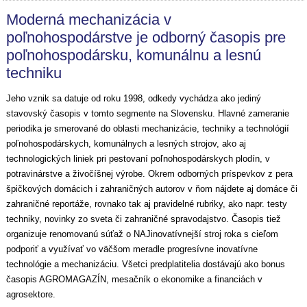
Moderná mechanizácia v
poľnohospodárstve je odborný časopis pre
poľnohospodársku, komunálnu a lesnú
techniku
Jeho vznik sa datuje od roku 1998, odkedy vychádza ako jediný
stavovský časopis v tomto segmente na Slovensku. Hlavné zameranie
periodika je smerované do oblasti mechanizácie, techniky a technológií
poľnohospodárskych, komunálnych a lesných strojov, ako aj
technologických liniek pri pestovaní poľnohospodárskych plodín, v
potravinárstve a živočíšnej výrobe. Okrem odborných príspevkov z pera
špičkových domácich i zahraničných autorov v ňom nájdete aj domáce či
zahraničné reportáže, rovnako tak aj pravidelné rubriky, ako napr. testy
techniky, novinky zo sveta či zahraničné spravodajstvo. Časopis tiež
organizuje renomovanú súťaž o NAJinovatívnejší stroj roka s cieľom
podporiť a využívať vo väčšom meradle progresívne inovatívne
technológie a mechanizáciu. Všetci predplatitelia dostávajú ako bonus
časopis AGROMAGAZÍN, mesačník o ekonomike a financiách v
agrosektore.