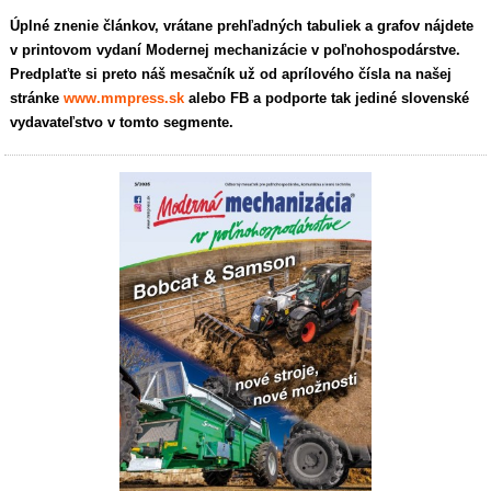
Úplné znenie článkov, vrátane prehľadných tabuliek a grafov nájdete
v printovom vydaní Modernej mechanizácie v poľnohospodárstve.
Predplaťte si preto náš mesačník už od aprílového čísla na n
ašej
stránke
www.mmpress.sk
alebo
FB
a podporte tak jediné slovenské
vydavateľstvo v tomto segmente.