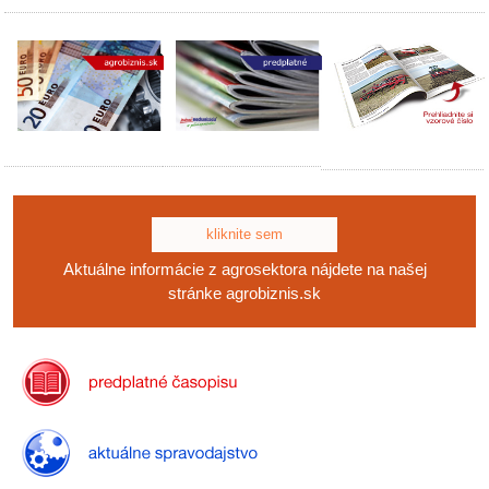
kliknite sem
Aktuálne informácie z agrosektora nájdete na našej
stránke agrobiznis.sk