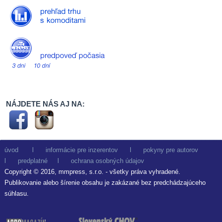
NÁJDETE NÁS AJ NA:
úvod
l
informácie pre inzerentov
l
pokyny pre autorov
l
predplatné
l
ochrana osobných údajov
Copyright © 2016, mmpress, s.r.o. - všetky práva vyhradené.
Publikovanie alebo šírenie obsahu je zakázané bez predchádzajúceho
súhlasu.