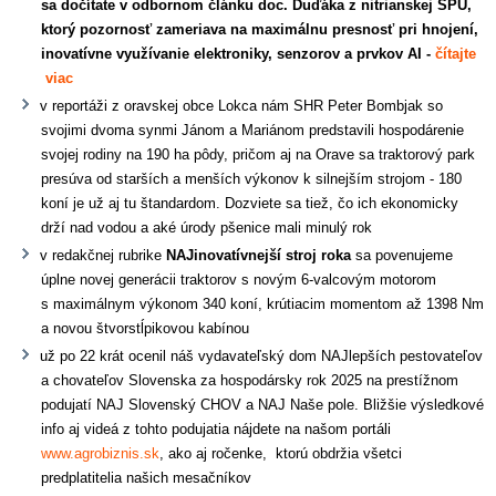
sa dočítate v odbornom článku doc. Ďuďáka z nitrianskej SPU,
ktorý pozornosť zameriava na maximálnu presnosť pri hnojení,
inovatívne využívanie elektroniky, senzorov a prvkov AI -
čítajte
viac
v reportáži z oravskej obce Lokca nám SHR Peter Bombjak so
svojimi dvoma synmi Jánom a Mariánom predstavili hospodárenie
svojej rodiny na 190 ha pôdy, pričom aj na Orave sa traktorový park
presúva od starších a menších výkonov k silnejším strojom - 180
koní je už aj tu štandardom. Dozviete sa tiež, čo ich ekonomicky
drží nad vodou a aké úrody pšenice mali minulý rok
v redakčnej rubrike
NAJinovatívnejší stroj roka
sa povenujeme
úplne novej generácii traktorov s novým 6-valcovým motorom
s maximálnym výkonom 340 koní, krútiacim momentom až 1398 Nm
a novou štvorstĺpikovou kabínou
už po 22 krát ocenil náš vydavateľský dom NAJlepších pestovateľov
a chovateľov Slovenska za hospodársky rok 2025 na prestížnom
podujatí NAJ Slovenský CHOV a NAJ Naše pole. Bližšie výsledkové
info aj videá z tohto podujatia nájdete na našom portáli
www.agrobiznis.sk
, ako aj ročenke, ktorú obdržia všetci
predplatitelia našich mesačníkov