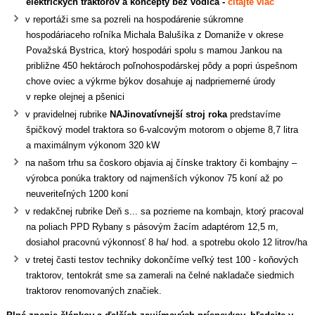
elektrických traktorov a koncepty bez vodiča -
čítajte viac
v reportáži sme sa pozreli na hospodárenie súkromne
hospodáriaceho roľníka Michala Balušíka z Domaniže v okrese
Považská Bystrica, ktorý hospodári spolu s mamou Jankou na
približne 450 hektároch poľnohospodárskej pôdy a popri úspešnom
chove oviec a výkrme býkov dosahuje aj nadpriemerné úrody
v repke olejnej a pšenici
v pravidelnej rubrike
NAJinovatívnejší stroj roka
predstavíme
špičkový model traktora so 6-valcovým motorom o objeme 8,7 litra
a maximálnym výkonom 320 kW
na našom trhu sa čoskoro objavia aj čínske traktory či kombajny –
výrobca ponúka traktory od najmenších výkonov 75 koní až po
neuveriteľných 1200 koní
v redakčnej rubrike Deň s... sa pozrieme na kombajn, ktorý pracoval
na poliach PPD Rybany s pásovým žacím adaptérom 12,5 m,
dosiahol pracovnú výkonnosť 8 ha/ hod. a spotrebu okolo 12 litrov/ha
v tretej časti testov techniky dokončíme veľký test 100 - koňových
traktorov, tentokrát sme sa zamerali na čelné nakladače siedmich
traktorov renomovaných značiek.