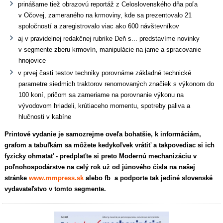
prinášame tiež obrazovú reportáž z Celoslovenského dňa poľa
v Očovej, zameraného na krmoviny, kde sa prezentovalo 21
spoločností a zaregistrovalo viac ako 600 návštevníkov
aj v pravidelnej redakčnej rubrike Deň s... predstavíme novinky
v segmente zberu krmovín, manipulácie na jame a spracovanie
hnojovice
v prvej časti testov techniky porovnáme základné technické
parametre siedmich traktorov renomovaných značiek s výkonom do
100 koní, pričom sa zameriame na porovnanie výkonu na
vývodovom hriadeli, krútiaceho momentu, spotreby paliva a
hlučnosti v kabíne
Printové vydanie je samozrejme oveľa bohatšie, k informáciám,
grafom a tabuľkám sa môžete kedykoľvek vrátiť a takpovediac si ich
fyzicky ohmatať - predplaťte si preto Modernú mechanizáciu v
poľnohospodárstve na celý rok už od júnového čísla na našej
stránke
www.mmpress.sk
alebo fb a podporte tak jediné slovenské
vydavateľstvo v tomto segmente.