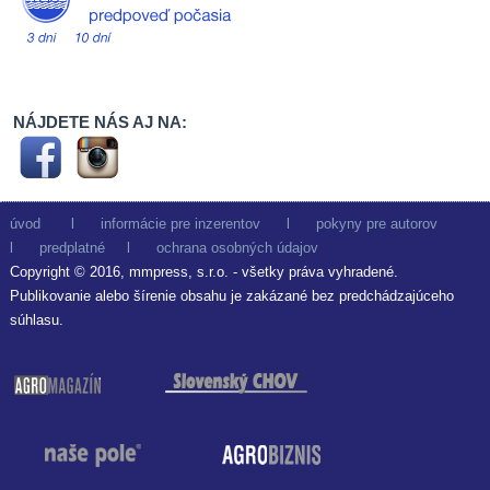
NÁJDETE NÁS AJ NA:
úvod
l
informácie pre inzerentov
l
pokyny pre autorov
l
predplatné
l
ochrana osobných údajov
Copyright © 2016, mmpress, s.r.o. - všetky práva vyhradené.
Publikovanie alebo šírenie obsahu je zakázané bez predchádzajúceho
súhlasu.