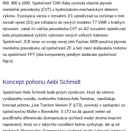
800, 900 a 1000. Spoločnosť CNH ďalej vyvinula vlastné plynule
meniteľné prevodovky (CVT) s hydrostaticko-mechanickým delením
výkonu. Existujúca verzia s rozsahmi 2/1 vpred/vzad sa rozširuje o tretí
rozsah vpred (3/1) pre inštaláciu do nových modelov T7 SWB s krátkym
rázvorom, zatiaľ čo väčšia prevodovka CVT so 4/2 rozsahmi vpred/vzad
bola prispôsobená vyšším výkonom nových veľkých traktorov.
Spoločnosť JCB teraz vo svojej novej sérii Fastrac 6000 používa plynule
meniteľnú prevodovku od spoločnosti ZF a tiež mení dodávateľa motorov
na spoločnosť FPT (oba komponenty predtým dodávala spoločnosť
Agco).
Koncept pohonu Aebi Schmidt
Spoločnosť Aebi Schmidt bude prvým výrobcom, ktorý do sériovo
vyrábaného vozidla, svahového traktora Aebi Terratrac, nainštaluje
koncept pohonu „Line Traction Version 3“ (LT3), vyvinutý v spolupráci so
spoločnosťou Müller v Bonndorfe. S LT3 sa dá upustiť nielen od
pozdĺžneho diferenciálu (kompenzácia rýchlosti medzi dvoma hnacími
nápravami), ktorý sa v takýchto vozidlách bežne vyskytuje, ale aj od
priečnych diferenciálov (kompenzácia rýchlosti medzi kolesami nápravy).