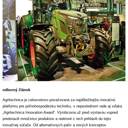
odborný článok
Agritechnica je celosvetovo považovaná za najdôležitejšiu inovačnú
platformu pre poľnohospodársku techniku, v neposlednom rade aj vďaka
„Agritechnica Innovation Award“. Výrobcovia už pred výstavou vopred
predstavili množstvo produktov a niektoré z nich prihlásili do tejto
inovačnej súťaže. Od alternatívnych palív a nových konceptov