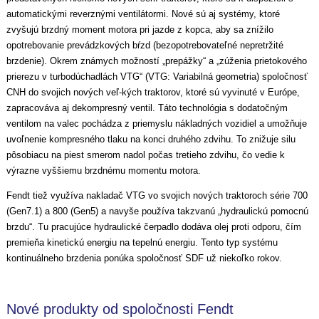
automatickými reverznými ventilátormi. Nové sú aj systémy, ktoré
zvyšujú brzdný moment motora pri jazde z kopca, aby sa znížilo
opotrebovanie prevádzkových bŕzd (bezopotrebovateľné nepretržité
brzdenie). Okrem známych možností „prepážky“ a „zúženia prietokového
prierezu v turbodúchadlách VTG“ (VTG: Variabilná geometria) spoločnosť
CNH do svojich nových veľ-kých traktorov, ktoré sú vyvinuté v Európe,
zapracováva aj dekompresný ventil. Táto technológia s dodatočným
ventilom na valec pochádza z priemyslu nákladných vozidiel a umožňuje
uvoľnenie kompresného tlaku na konci druhého zdvihu. To znižuje silu
pôsobiacu na piest smerom nadol počas tretieho zdvihu, čo vedie k
výrazne vyššiemu brzdnému momentu motora.
Fendt tiež využíva nakladač VTG vo svojich nových traktoroch série 700
(Gen7.1) a 800 (Gen5) a navyše používa takzvanú „hydraulickú pomocnú
brzdu“. Tu pracujúce hydraulické čerpadlo dodáva olej proti odporu, čím
premieňa kinetickú energiu na tepelnú energiu. Tento typ systému
kontinuálneho brzdenia ponúka spoločnosť SDF už niekoľko rokov.
Nové produkty od spoločnosti Fendt