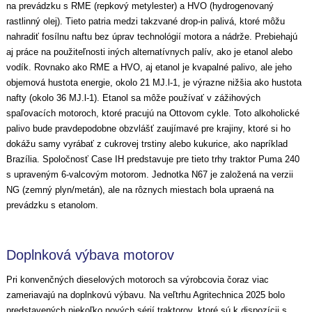
na prevádzku s RME (repkový metylester) a HVO (hydrogenovaný
rastlinný olej). Tieto patria medzi takzvané drop-in palivá, ktoré môžu
nahradiť fosílnu naftu bez úprav technológií motora a nádrže. Prebiehajú
aj práce na použiteľnosti iných alternatívnych palív, ako je etanol alebo
vodík. Rovnako ako RME a HVO, aj etanol je kvapalné palivo, ale jeho
objemová hustota energie, okolo 21 MJ.l-1, je výrazne nižšia ako hustota
nafty (okolo 36 MJ.l-1). Etanol sa môže používať v zážihových
spaľovacích motoroch, ktoré pracujú na Ottovom cykle. Toto alkoholické
palivo bude pravdepodobne obzvlášť zaujímavé pre krajiny, ktoré si ho
dokážu samy vyrábať z cukrovej trstiny alebo kukurice, ako napríklad
Brazília. Spoločnosť Case IH predstavuje pre tieto trhy traktor Puma 240
s upraveným 6-valcovým motorom. Jednotka N67 je založená na verzii
NG (zemný plyn/metán), ale na rôznych miestach bola upraená na
prevádzku s etanolom.
Doplnková výbava motorov
Pri konvenčných dieselových motoroch sa výrobcovia čoraz viac
zameriavajú na doplnkovú výbavu. Na veľtrhu Agritechnica 2025 bolo
predstavených niekoľko nových sérií traktorov, ktoré sú k dispozícii s