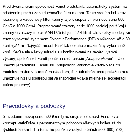
Pred dvoma rokmi spoločnosť Fendt predstavila automatický systém na
odsávanie prachu zo vzduchového filtra motora. Tento systém bol teraz
rozšírený o vzduchový filter kabíny a je k dispozícii pre nové série 800
Gen5 a 1000 Gen4. Prepracované traktory série 1000 naďalej používajú
známy 6-valcový motor MAN D26 (objem 12,4 litra), ale všetky modely sú
teraz vybavené systémom DynamicPerformance (DP) s výkonom až o 30
koní vyšším. Najvyšší model 1052 tak dosahuje maximálny výkon 550
koní. Keďže nie všetky náradia sú konštruované na takéto vysoké
výkony, spoločnosť Fendt ponúka novú funkciu „AdaptivePower“. Táto
umožňuje terminálu FendtONE prispôsobiť výkonové krivky väčších
modelov traktorov k menším náradiam, čím ich chráni pred preťažením a
umožňuje nižšiu spotrebu paliva (napríklad vďaka miernejšej akcelerácii
počas prepravy).
Prevodovky a podvozky
S uvedením novej série 500 (Gen4) rozširuje spoločnosť Fendt svoj
koncept VarioDrive s permanentným pohonom všetkých kolies až do
rýchlosti 25 km.h-1 a teraz ho ponúka v celých sériách 500, 600, 700,