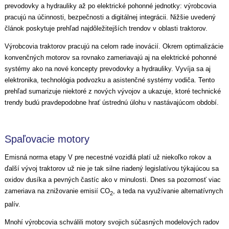
prevodovky a hydrauliky až po elektrické pohonné jednotky: výrobcovia
pracujú na účinnosti, bezpečnosti a digitálnej integrácii. Nižšie uvedený
článok poskytuje prehľad najdôležitejších trendov v oblasti traktorov.
Výrobcovia traktorov pracujú na celom rade inovácií. Okrem optimalizácie
konvenčných motorov sa rovnako zameriavajú aj na elektrické pohonné
systémy ako na nové koncepty prevodovky a hydrauliky. Vyvíja sa aj
elektronika, technológia podvozku a asistenčné systémy vodiča. Tento
prehľad sumarizuje niektoré z nových vývojov a ukazuje, ktoré technické
trendy budú pravdepodobne hrať ústrednú úlohu v nastávajúcom období.
Spaľovacie motory
Emisná norma etapy V pre necestné vozidlá platí už niekoľko rokov a
ďalší vývoj traktorov už nie je tak silne riadený legislatívou týkajúcou sa
oxidov dusíka a pevných častíc ako v minulosti. Dnes sa pozornosť viac
zameriava na znižovanie emisií CO
, a teda na využívanie alternatívnych
2
palív.
Mnohí výrobcovia schválili motory svojich súčasných modelových radov