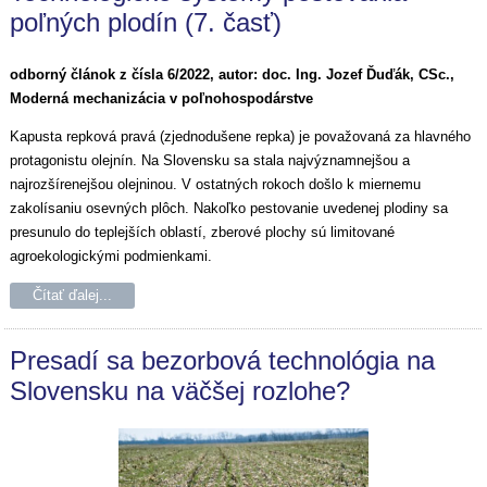
poľných plodín (7. časť)
odborný článok z čísla 6/2022, autor: doc. Ing. Jozef Ďuďák, CSc.,
Moderná mechanizácia v poľnohospodárstve
Kapusta repková pravá (zjednodušene repka) je považovaná za hlavného
protagonistu olejnín. Na Slovensku sa stala najvýznamnejšou a
najrozšírenejšou olejninou. V ostatných rokoch došlo k miernemu
zakolísaniu osevných plôch. Nakoľko pestovanie uvedenej plodiny sa
presunulo do teplejších oblastí, zberové plochy sú limitované
agroekologickými podmienkami.
Čítať ďalej...
Presadí sa bezorbová technológia na
Slovensku na väčšej rozlohe?