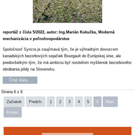
reportáž z čísla 5/2022, autor: Ing.Marián Kukučka, Moderná
mechanizácia v poľnohospodárstve
Spoločnosť Syncra je zaujímavá tým, že je výhradným dovozcom
kanadských bezorbových sejačiek Bourgault do Európskej únie, ale
predovšetkým tým, že má ambíciu byť nositeľom myšlienok bezorbového
obrábania pôdy na Slovensku.
Čítať ďalej...
Strana 6 z 6
Začiatok
Predch.
1
2
3
4
5
6
Nasl.
Koniec